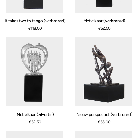
It
Met
It takes two to tango (verbronsd)
Met elkaar (verbronsd)
takes
elkaar
€118,00
€62,50
two
(verbronsd)
to
tango
(verbronsd)
Met
Nieuw
Met elkaar (zilvertin)
Nieuw perspectief (verbronsd)
elkaar
perspectief
€52,50
€55,00
(zilvertin)
(verbronsd)