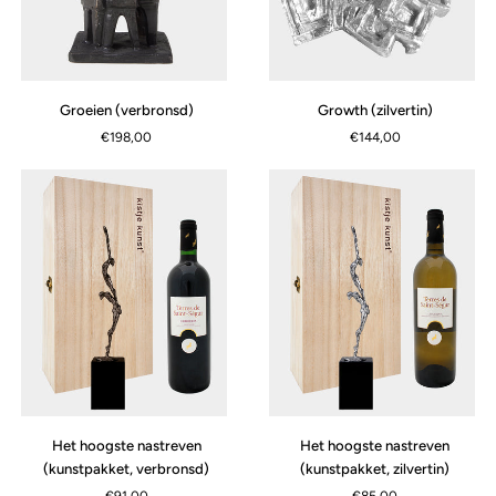
Groeien
Growth
Groeien (verbronsd)
Growth (zilvertin)
(verbronsd)
(zilvertin)
€198,00
€144,00
Het
Het
Het hoogste nastreven
Het hoogste nastreven
hoogste
hoogste
(kunstpakket, verbronsd)
(kunstpakket, zilvertin)
nastreven
nastreven