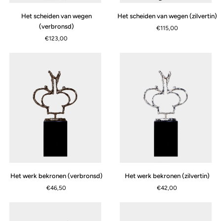
Het
Het
Het scheiden van wegen
Het scheiden van wegen (zilvertin)
scheiden
scheiden
(verbronsd)
€115,00
van
van
€123,00
wegen
wegen
(verbronsd)
(zilvertin)
Het
Het
Het werk bekronen (verbronsd)
Het werk bekronen (zilvertin)
werk
werk
€46,50
€42,00
bekronen
bekronen
(verbronsd)
(zilvertin)