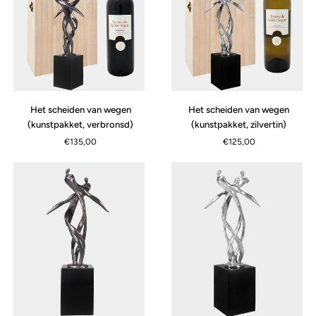
Het
Het
Het scheiden van wegen
Het scheiden van wegen
scheiden
scheiden
(kunstpakket, verbronsd)
(kunstpakket, zilvertin)
van
van
€135,00
€125,00
wegen
wegen
(kunstpakket,
(kunstpakket,
verbronsd)
zilvertin)