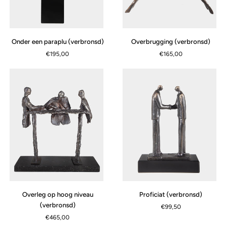
Onder
Overbrugging
Onder een paraplu (verbronsd)
Overbrugging (verbronsd)
een
(verbronsd)
€195,00
€165,00
paraplu
(verbronsd)
Overleg
Proficiat
Overleg op hoog niveau
Proficiat (verbronsd)
op
(verbronsd)
(verbronsd)
€99,50
hoog
€465,00
niveau