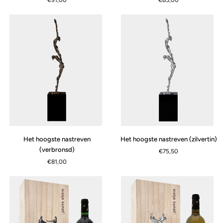
€91,00
€85,00
(kunstpakket,
(kunstpakket,
verbronsd)
zilvertin)
Het
Het
Het hoogste nastreven
Het hoogste nastreven (zilvertin)
hoogste
hoogste
(verbronsd)
€75,50
nastreven
nastreven
€81,00
(verbronsd)
(zilvertin)