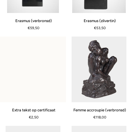
Erasmus
Erasmus
Erasmus (zilvertin)
Erasmus (verbronsd)
(zilvertin)
(verbronsd)
€53,50
€59,50
Extra
Femme
Extra tekst op certificaat
Femme accroupie (verbronsd)
SNEL BEKIJKEN
tekst
accroupie
€2,50
€118,00
op
(verbronsd)
certificaat