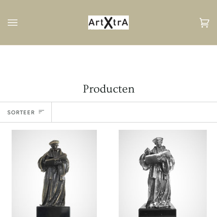
Volgend
Wi
(0
Producten
Sorteer
SORTEER