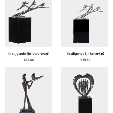
In
In
In stijgende lijn (verbronsd)
In stijgende lijn (zilvertin)
stijgende
stijgende
€52,00
€39,50
lijn
lijn
(verbronsd)
(zilvertin)