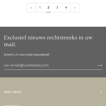
(verbronsd)
1
2
3
4
Exclusief nieuws rechtstreeks in uw
mail.
Schrijf u in voor onze nieuwsbrief.
SNEL MENU