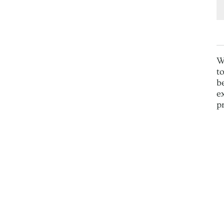
W
t
b
e
p