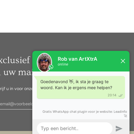
xclusief nieuws rechtstreeks
n uw mail.
rijf u in voor onze nieuwsbrief.