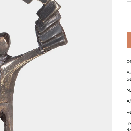
O
Ac
be
Ma
Af
Ve
In
de