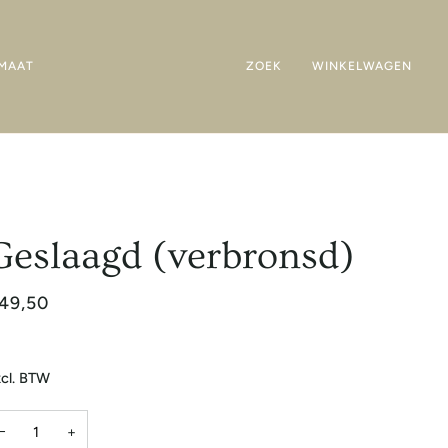
MAAT
ZOEK
WINKELWAGEN
Geslaagd (verbronsd)
49,50
cl. BTW
−
+