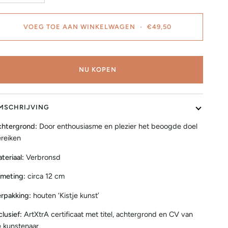
VOEG TOE AAN WINKELWAGEN
•
€49,50
NU KOPEN
MSCHRIJVING
htergrond:
Door enthousiasme en plezier het beoogde doel
reiken
teriaal:
Verbronsd
meting:
circa 12 cm
rpakking:
houten ‘Kistje kunst’
clusief:
ArtXtrA certificaat met titel, achtergrond en CV van
 kunstenaar