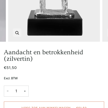
Zoem
Aandacht en betrokkenheid
(zilvertin)
€51,50
Excl. BTW
−
+
VOEG TOE AAN WINKELWAGEN
•
€51,50