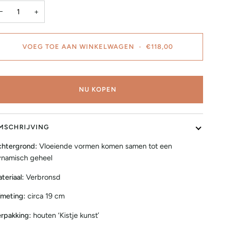
−
+
VOEG TOE AAN WINKELWAGEN
•
€118,00
NU KOPEN
MSCHRIJVING
htergrond:
Vloeiende vormen komen samen tot een
namisch geheel
teriaal:
Verbronsd
meting:
circa 19 cm
rpakking:
houten ‘Kistje kunst’