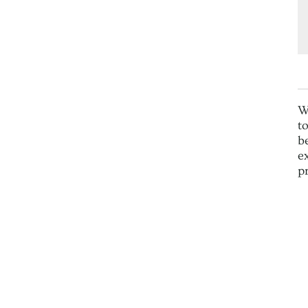
W
t
b
e
p