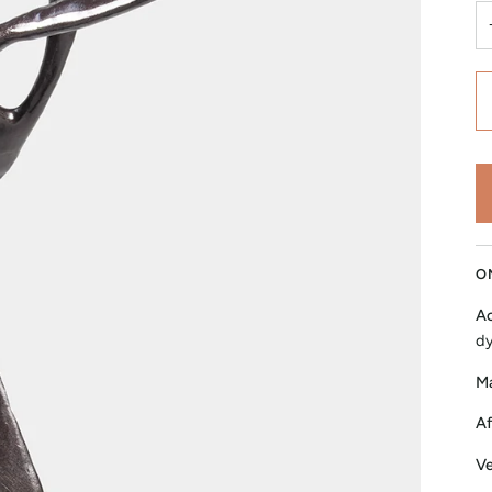
O
Ac
dy
Ma
Af
Ve