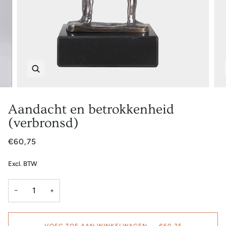
Zoem
Aandacht en betrokkenheid
(verbronsd)
€60,75
Excl. BTW
−
+
VOEG TOE AAN WINKELWAGEN
•
€60,75