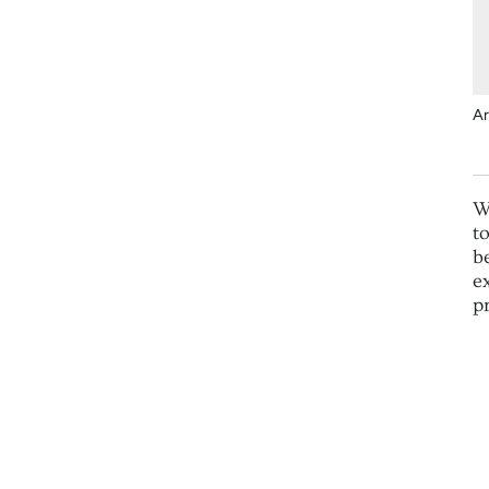
Ar
W
t
b
e
p