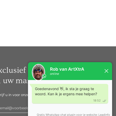
xclusief nieuws rechtstreeks
n uw mail.
rijf u in voor onze nieuwsbrief.