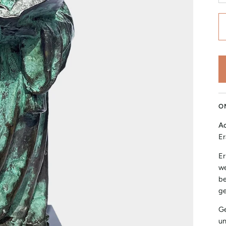
O
Ac
E
Er
we
be
ge
Ge
un