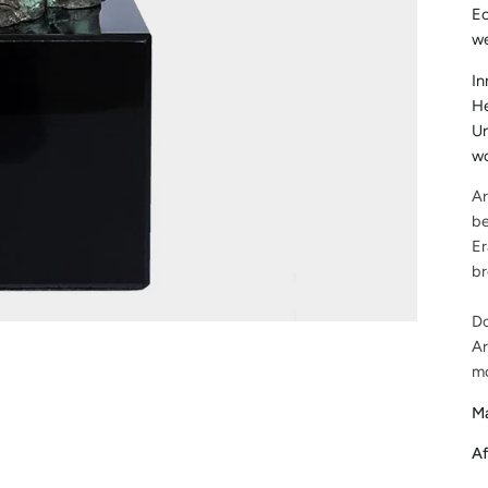
Ec
w
In
He
Un
wo
Ar
be
Er
br
Do
Ar
mo
Ma
Af