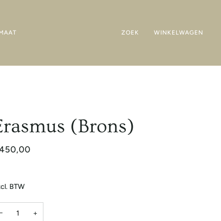
MAAT
ZOEK
WINKELWAGEN
Erasmus (Brons)
450,00
cl. BTW
−
+