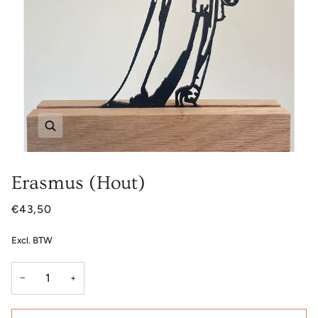
Zoem
Erasmus (Hout)
€43,50
Excl. BTW
−
+