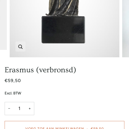
Zoem
Erasmus (verbronsd)
€59,50
Excl. BTW
−
+
VOEG TOE AAN WINKELWAGEN
•
€59,50