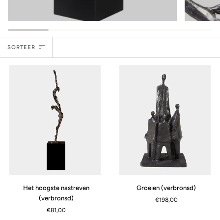
Sorteer
SORTEER
Het
Groeien
Het hoogste nastreven
Groeien (verbronsd)
hoogste
(verbronsd)
(verbronsd)
€198,00
nastreven
€81,00
(verbronsd)