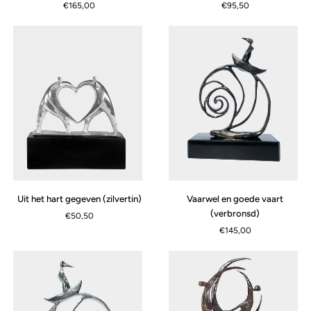
€165,00
€95,50
Vaarwel
Uit
Vaarwel en goede vaart
Uit het hart gegeven (zilvertin)
en
het
(verbronsd)
€50,50
goede
hart
€145,00
vaart
gegeven
(verbronsd)
(zilvertin)