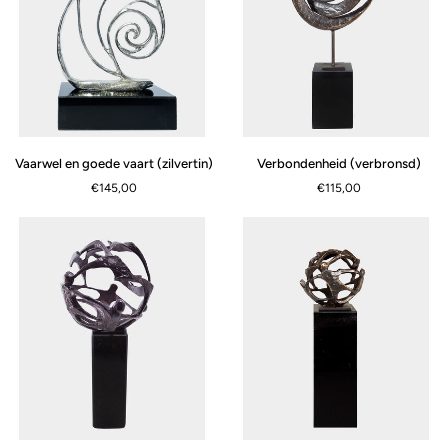
Vaarwel
Verbondenheid
Vaarwel en goede vaart (zilvertin)
Verbondenheid (verbronsd)
en
(verbronsd)
€145,00
€115,00
goede
vaart
(zilvertin)