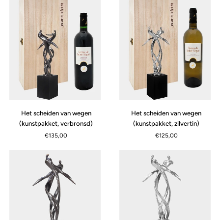
Het
Het
Het scheiden van wegen
Het scheiden van wegen
scheiden
scheiden
(kunstpakket, verbronsd)
(kunstpakket, zilvertin)
van
van
€135,00
€125,00
wegen
wegen
(kunstpakket,
(kunstpakket,
verbronsd)
zilvertin)