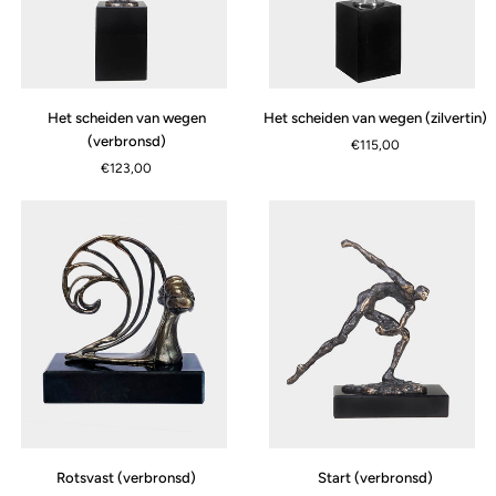
Het
Het
Het scheiden van wegen
Het scheiden van wegen (zilvertin)
scheiden
scheiden
(verbronsd)
€115,00
van
van
€123,00
wegen
wegen
(verbronsd)
(zilvertin)
Rotsvast
Start
Rotsvast (verbronsd)
Start (verbronsd)
(verbronsd)
(verbronsd)