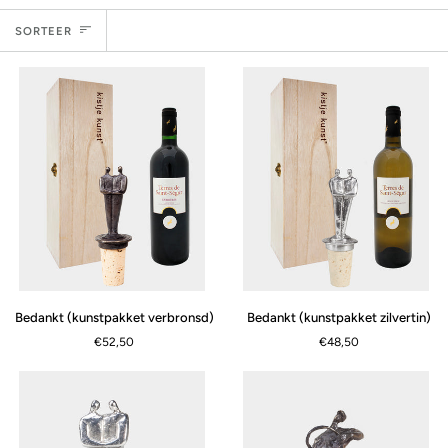
Sorteer
SORTEER
Bedankt
Bedankt
Bedankt (kunstpakket verbronsd)
Bedankt (kunstpakket zilvertin)
(kunstpakket
(kunstpakket
€52,50
€48,50
verbronsd)
zilvertin)