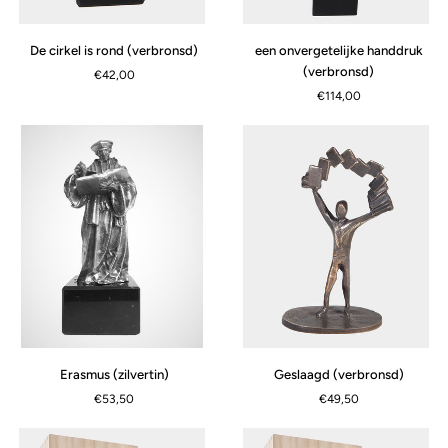
De
een
De cirkel is rond (verbronsd)
een onvergetelijke handdruk
cirkel
onvergetelijke
(verbronsd)
€42,00
is
handdruk
€114,00
rond
(verbronsd)
(verbronsd)
Erasmus
Geslaagd
Erasmus (zilvertin)
Geslaagd (verbronsd)
(zilvertin)
(verbronsd)
€53,50
€49,50