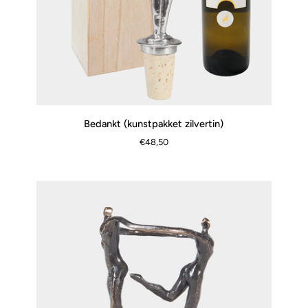
Bedankt
Bedankt (kunstpakket zilvertin)
SNEL BEKIJKEN
(kunstpakket
€48,50
zilvertin)