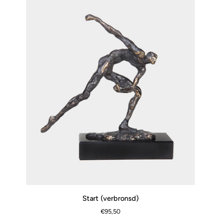
Start
Start (verbronsd)
SNEL BEKIJKEN
(verbronsd)
€95,50