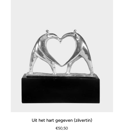
Uit
Uit het hart gegeven (zilvertin)
SNEL BEKIJKEN
het
€50,50
hart