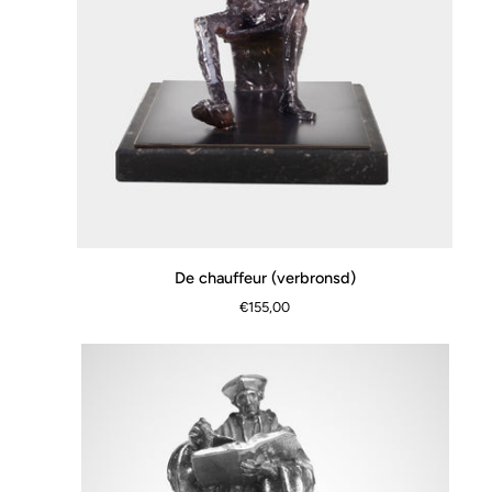
De
De chauffeur (verbronsd)
SNEL BEKIJKEN
chauffeur
€155,00
(verbronsd)