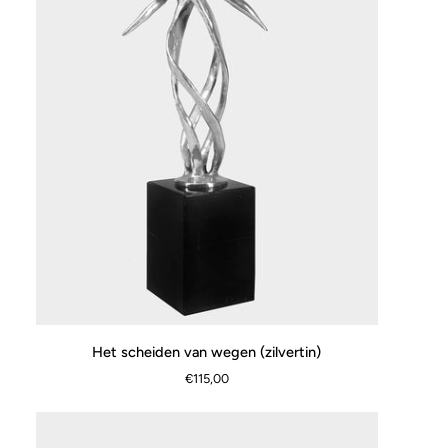
Het
Het scheiden van wegen (zilvertin)
SNEL BEKIJKEN
scheiden
€115,00
van
wegen
(zilvertin)