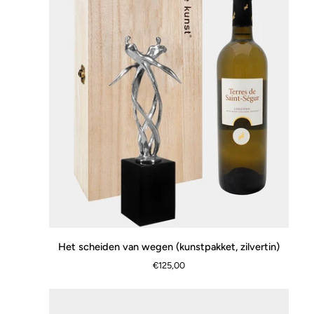
Het
Het scheiden van wegen (kunstpakket, zilvertin)
SNEL BEKIJKEN
scheiden
€125,00
van
wegen
(kunstpakket,