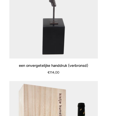
een
een onvergetelijke handdruk (verbronsd)
SNEL BEKIJKEN
onvergetelijke
€114,00
handdruk
(verbronsd)