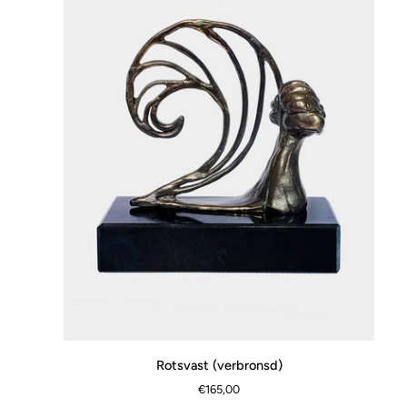
zilvertin)
Rotsvast
Rotsvast (verbronsd)
SNEL BEKIJKEN
(verbronsd)
€165,00