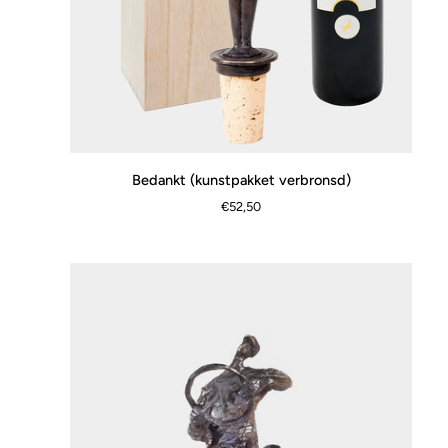
Bedankt
Bedankt (kunstpakket verbronsd)
SNEL BEKIJKEN
(kunstpakket
€52,50
verbronsd)