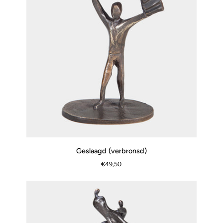
Geslaagd
Geslaagd (verbronsd)
SNEL BEKIJKEN
(verbronsd)
€49,50