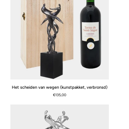
Het
Het scheiden van wegen (kunstpakket, verbronsd)
SNEL BEKIJKEN
scheiden
€135,00
van
wegen
(kunstpakket,
verbronsd)