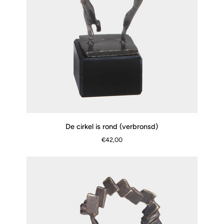
De
De cirkel is rond (verbronsd)
SNEL BEKIJKEN
cirkel
€42,00
is
rond
(verbronsd)