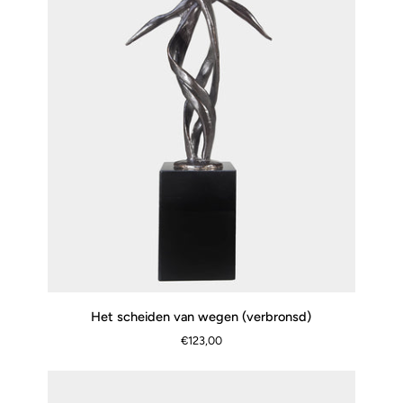
Het
Het scheiden van wegen (verbronsd)
SNEL BEKIJKEN
scheiden
€123,00
van
wegen
(verbronsd)