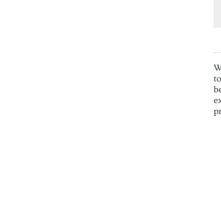
W
t
b
e
p