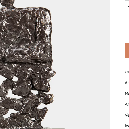
O
Ac
Ma
Af
Ve
In