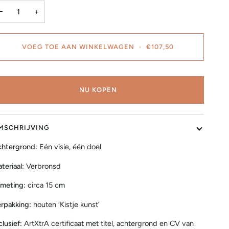
−
+
VOEG TOE AAN WINKELWAGEN
•
€107,50
NU KOPEN
MSCHRIJVING
htergrond:
Eén visie, één doel
teriaal:
Verbronsd
meting:
circa 15 cm
rpakking:
houten ‘Kistje kunst’
clusief:
ArtXtrA certificaat met titel, achtergrond en CV van