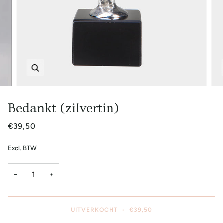
Zoem
Bedankt (zilvertin)
€39,50
Excl. BTW
−
+
UITVERKOCHT
•
€39,50