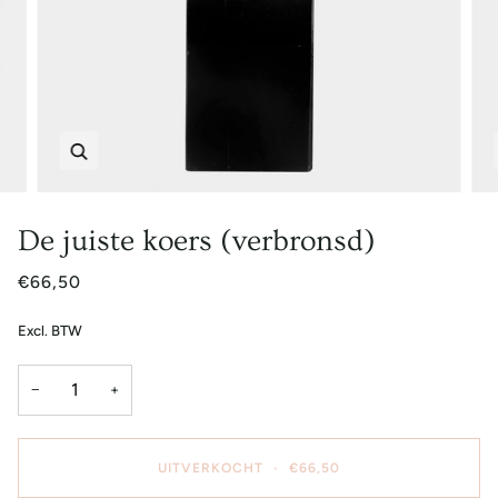
Zoem
De juiste koers (verbronsd)
€66,50
Excl. BTW
−
+
UITVERKOCHT
•
€66,50