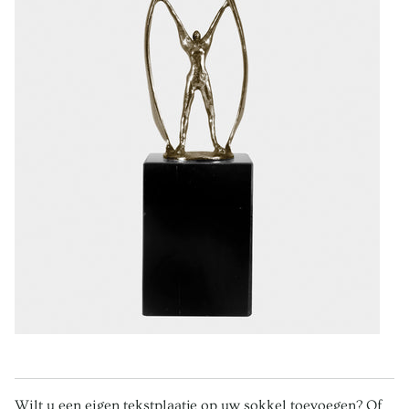
Wilt u een eigen tekstplaatje op uw sokkel toevoegen? Of