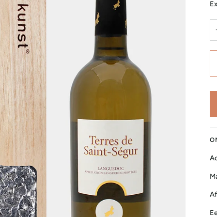
Ex
O
Ac
Ma
Af
Ee