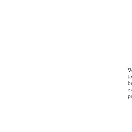
W
t
b
e
p