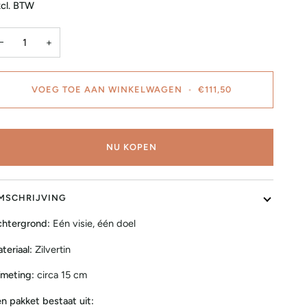
cl. BTW
−
+
VOEG TOE AAN WINKELWAGEN
•
€111,50
NU KOPEN
MSCHRIJVING
htergrond:
Eén visie, één doel
teriaal:
Zilvertin
meting:
circa 15 cm
n pakket bestaat uit: