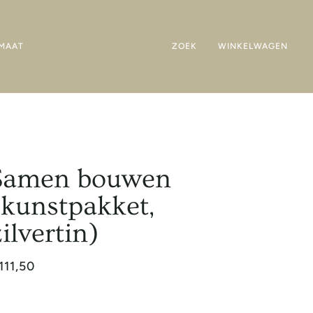
MAAT
ZOEK
WINKELWAGEN
Samen bouwen
(kunstpakket,
zilvertin)
111,50