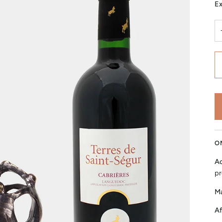
Ex
O
Ac
pr
Ma
Af