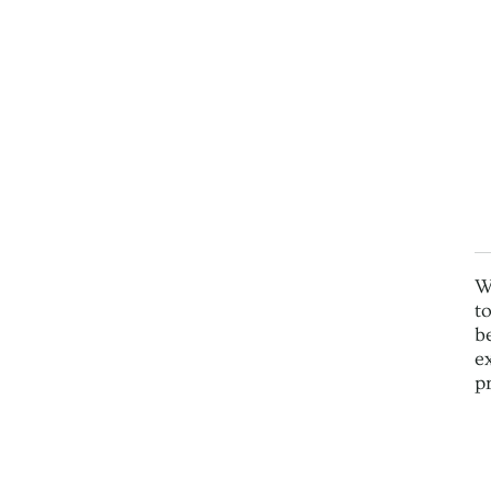
W
t
b
e
p