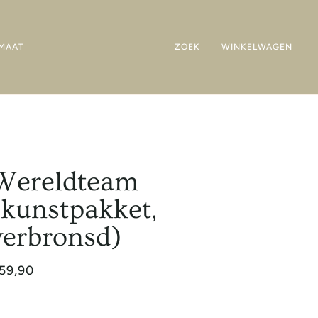
MAAT
ZOEK
WINKELWAGEN
Wereldteam
(kunstpakket,
verbronsd)
59,90