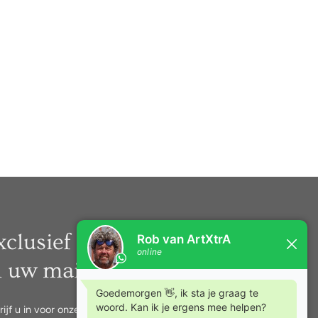
xclusief nieuws rechtstreeks
n uw mail.
rijf u in voor onze nieuwsbrief.