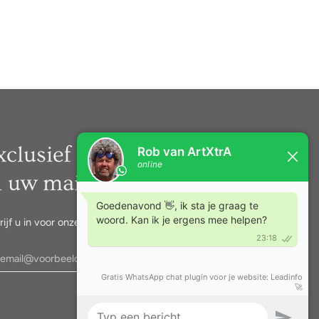
xclusief nieuws rechtstreeks
n uw mail.
rijf u in voor onze nieuwsbrief.