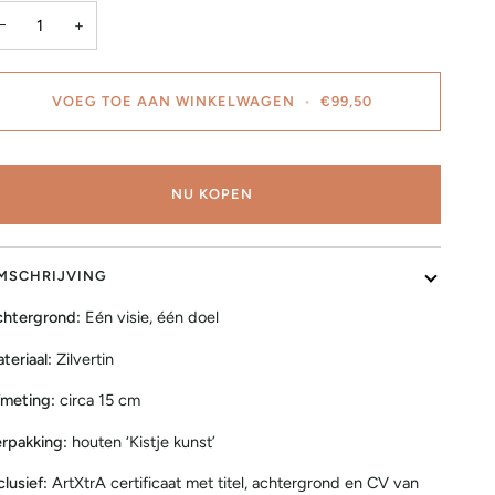
−
+
VOEG TOE AAN WINKELWAGEN
•
€99,50
NU KOPEN
MSCHRIJVING
htergrond:
Eén visie, één doel
teriaal:
Zilvertin
meting:
circa 15 cm
rpakking:
houten ‘Kistje kunst’
clusief:
ArtXtrA certificaat met titel, achtergrond en CV van