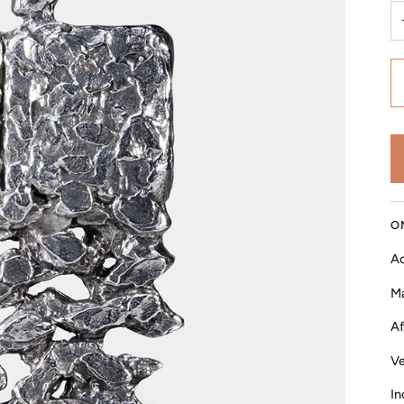
O
Ac
Ma
Af
Ve
In