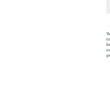
W
t
b
e
p