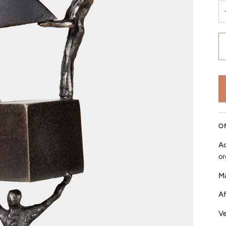
O
Ac
or
Ma
Af
Ve