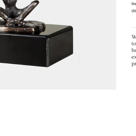
In
de
W
t
b
e
p