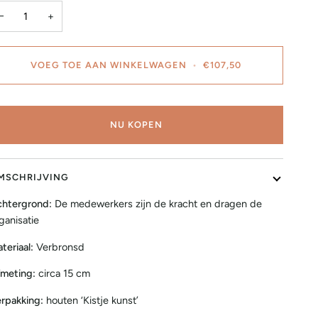
−
+
VOEG TOE AAN WINKELWAGEN
•
€107,50
NU KOPEN
MSCHRIJVING
htergrond:
De medewerkers zijn de kracht en dragen de
ganisatie
teriaal:
Verbronsd
meting:
circa 15 cm
rpakking:
houten ‘Kistje kunst’