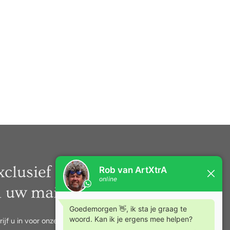
xclusief nieuws rechtstreeks
n uw mail.
rijf u in voor onze nieuwsbrief.