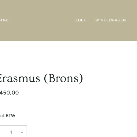
MAAT
ZOEK
WINKELWAGEN
Erasmus (Brons)
450,00
cl. BTW
−
+