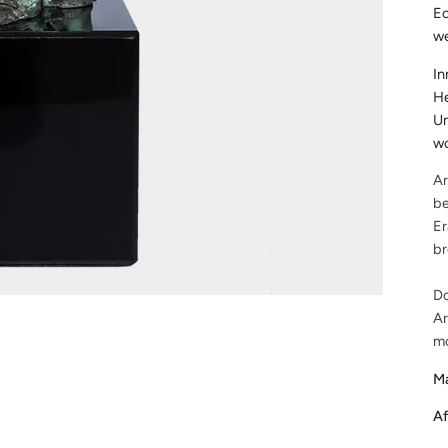
Ec
w
In
He
Un
wo
Ar
be
Er
br
Do
Ar
mo
Ma
Af