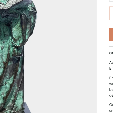
O
Ac
E
Er
we
be
ge
Ge
un