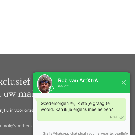
xclusief nieuws rechtstreeks
n uw mail.
rijf u in voor onze nieuwsbrief.