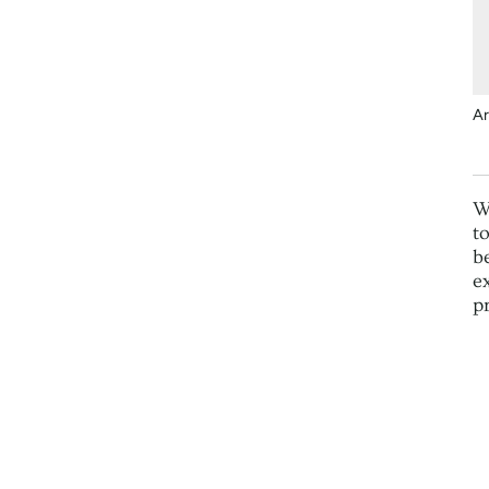
Ar
W
t
b
e
p