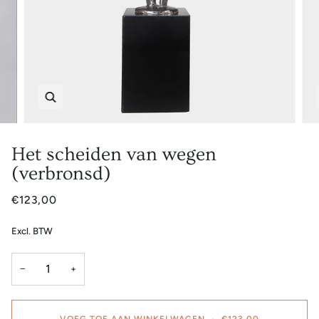
Zoem
Het scheiden van wegen
(verbronsd)
€123,00
Excl. BTW
−
+
VOEG TOE AAN WINKELWAGEN
•
€123,00