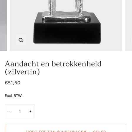
Zoem
Aandacht en betrokkenheid
(zilvertin)
€51,50
Excl. BTW
−
+
VOEG TOE AAN WINKELWAGEN
•
€51,50