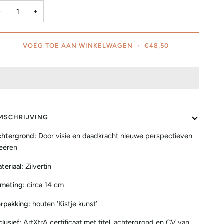
−
+
VOEG TOE AAN WINKELWAGEN
•
€48,50
MSCHRIJVING
htergrond:
Door visie en daadkracht nieuwe perspectieven
eëren
teriaal:
Zilvertin
meting:
circa 14 cm
rpakking:
houten ‘Kistje kunst’
clusief:
ArtXtrA certificaat met titel, achtergrond en CV van