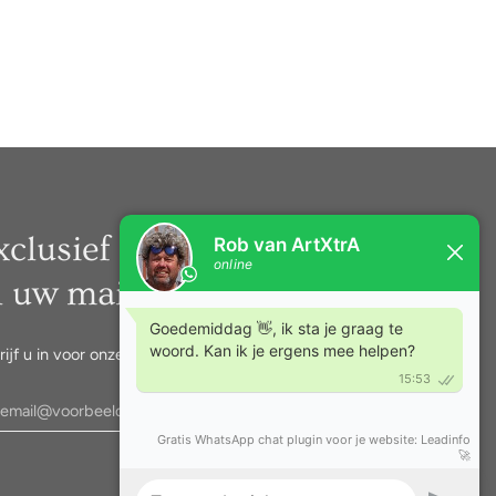
xclusief nieuws rechtstreeks
n uw mail.
rijf u in voor onze nieuwsbrief.