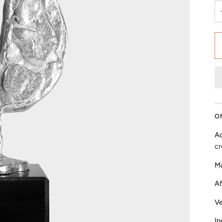
O
Ac
cr
Ma
Af
Ve
In