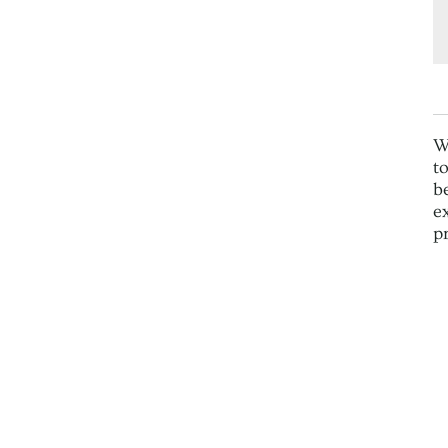
W
t
b
e
p