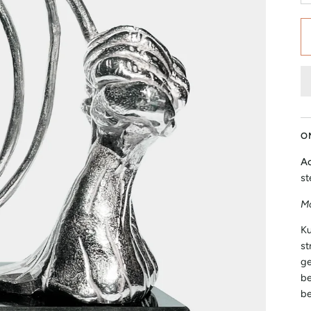
O
Ac
st
Mo
Ku
st
ge
be
be