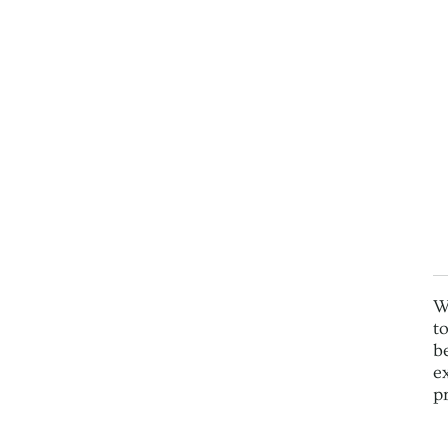
W
t
b
e
p