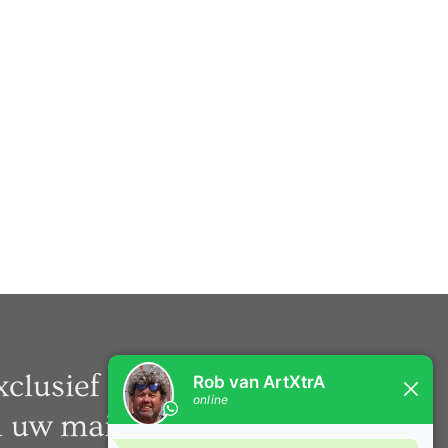
xclusief nieuws rechtstreeks
n uw mail.