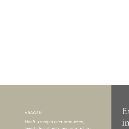
E
VRAGEN
i
Heeft u vragen over producten,
levertijden of wilt u een product op