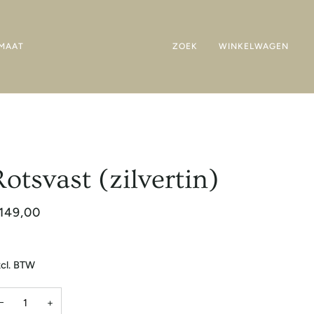
MAAT
ZOEK
WINKELWAGEN
Rotsvast (zilvertin)
149,00
cl. BTW
−
+