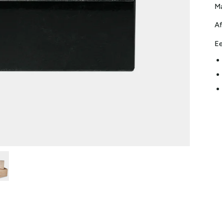
Ma
Af
Ee