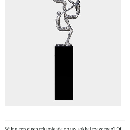
Wilt u een eigen tekstplaatje op uw sokkel toevoegen? Of