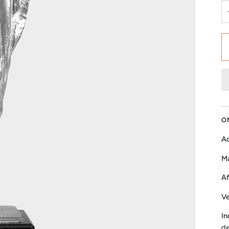
O
Ac
Ma
Af
Ve
In
de