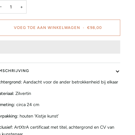
−
+
VOEG TOE AAN WINKELWAGEN
•
€98,00
MSCHRIJVING
htergrond:
Aandacht voor de ander betrokkenheid bij elkaar
teriaal:
Zilvertin
meting:
circa 24 cm
rpakking:
houten ‘Kistje kunst’
clusief:
ArtXtrA certificaat met titel, achtergrond en CV van
 kunstenaar