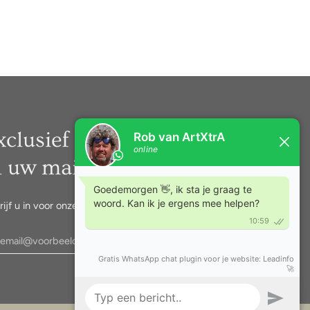
xclusief nieuws rechtstreeks
n uw mail.
rijf u in voor onze nieuwsbrief.