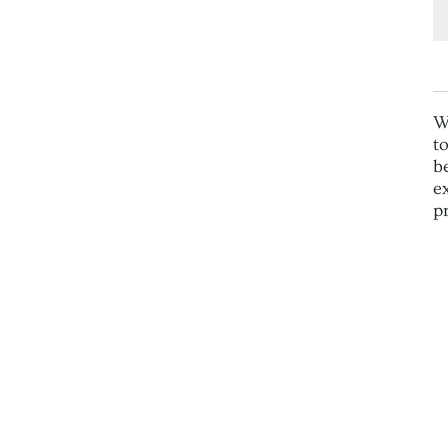
W
t
b
e
p