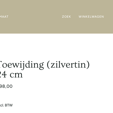
MAAT
ZOEK
WINKELWAGEN
Toewijding (zilvertin)
24 cm
98,00
cl. BTW