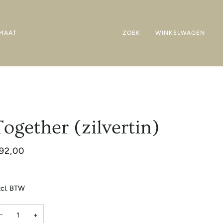
MAAT
ZOEK
WINKELWAGEN
Together (zilvertin)
92,00
cl. BTW
−
+