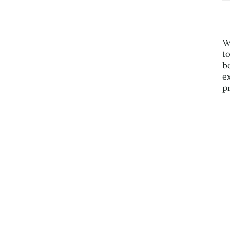
W
t
b
e
p