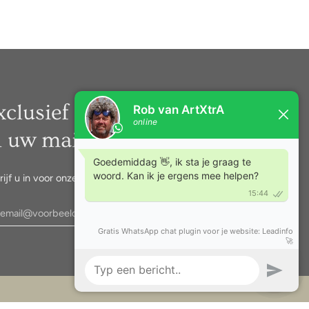
xclusief nieuws rechtstreeks
n uw mail.
rijf u in voor onze nieuwsbrief.