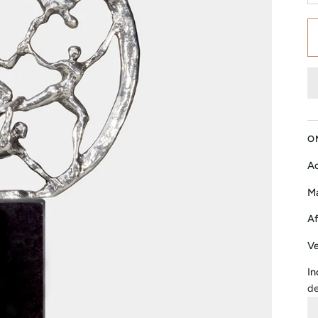
O
Ac
Ma
Af
Ve
In
de