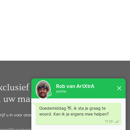
xclusief nieuws rechtstreeks
n uw mail.
rijf u in voor onze nieuwsbrief.