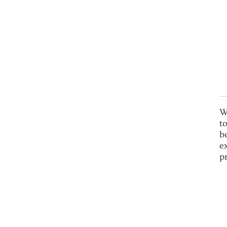
W
t
b
e
p