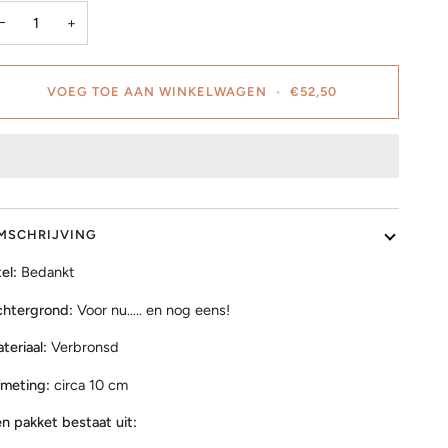
−
+
VOEG TOE AAN WINKELWAGEN
•
€52,50
MSCHRIJVING
tel:
Bedankt
htergrond:
Voor nu….. en nog eens!
teriaal:
Verbronsd
meting:
circa 10 cm
n pakket bestaat uit: