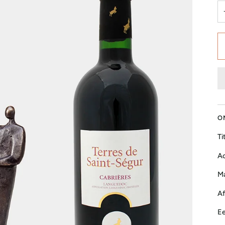
O
Ti
Ac
Ma
Af
Ee