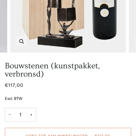
Zoem
Bouwstenen (kunstpakket,
verbronsd)
€117,00
Excl. BTW
−
+
VOEG TOE AAN WINKELWAGEN
•
€117,00