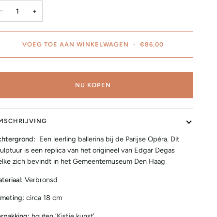
−
+
VOEG TOE AAN WINKELWAGEN
•
€86,00
NU KOPEN
MSCHRIJVING
htergrond:
Een leerling ballerina bij de Parijse Opéra. Dit
ulptuur is een replica van het origineel van Edgar Degas
lke zich bevindt in het Gemeentemuseum Den Haag
teriaal:
Verbronsd
meting:
circa 18 cm
rpakking:
houten ‘Kistje kunst’