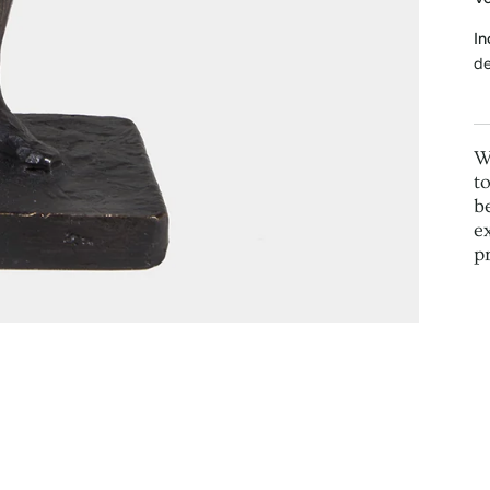
In
de
W
t
b
e
p