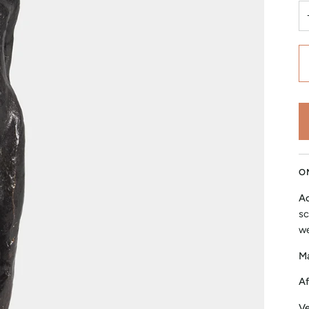
O
Ac
sc
we
Ma
Af
Ve