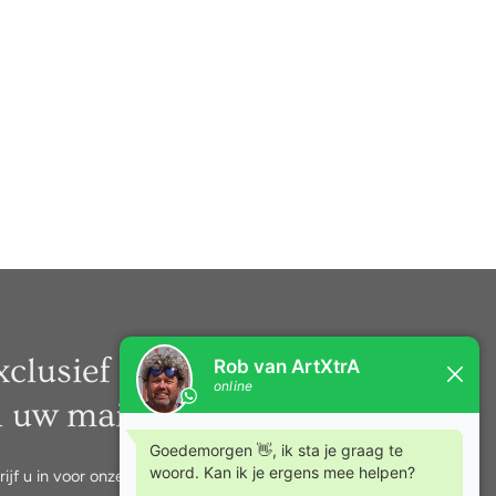
xclusief nieuws rechtstreeks
n uw mail.
rijf u in voor onze nieuwsbrief.