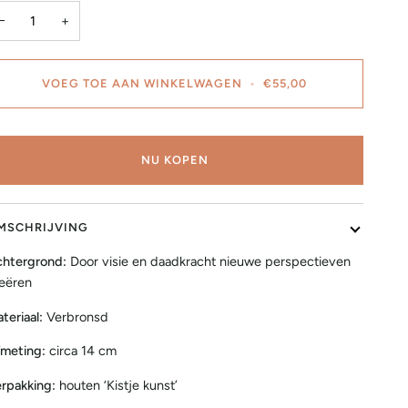
−
+
VOEG TOE AAN WINKELWAGEN
•
€55,00
NU KOPEN
MSCHRIJVING
htergrond:
Door visie en daadkracht nieuwe perspectieven
eëren
teriaal:
Verbronsd
meting:
circa 14 cm
rpakking:
houten ‘Kistje kunst’