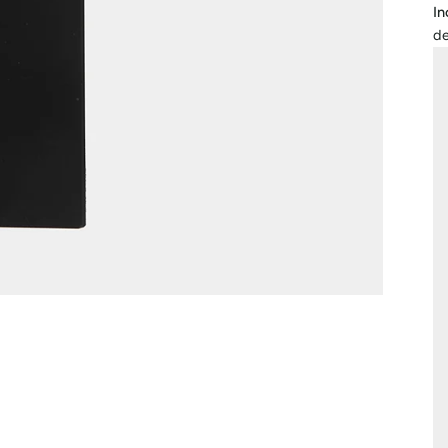
In
de