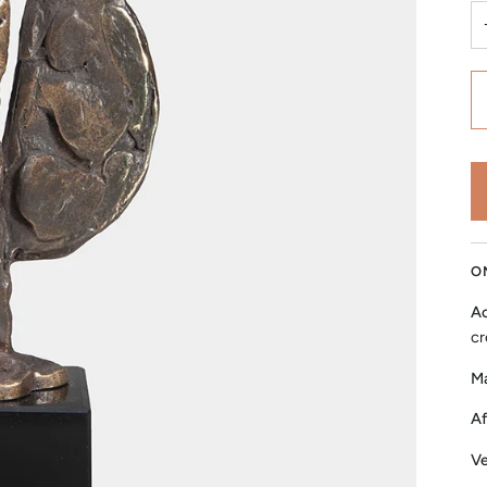
O
Ac
cr
Ma
Af
Ve