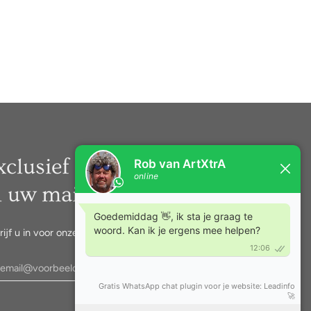
xclusief nieuws rechtstreeks
n uw mail.
rijf u in voor onze nieuwsbrief.