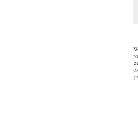
W
t
b
e
p