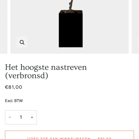
Zoem
Het hoogste nastreven
(verbronsd)
€81,00
Excl. BTW
−
+
VOEG TOE AAN WINKELWAGEN
•
€81,00