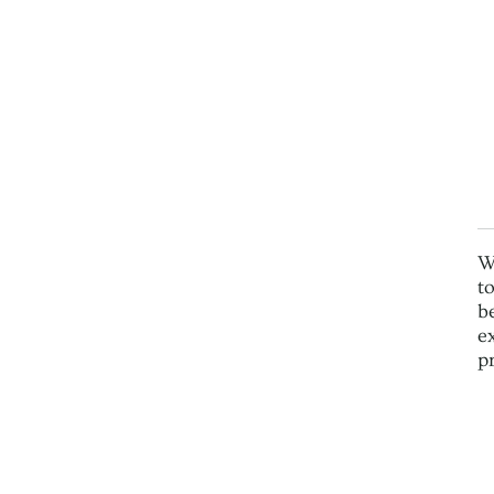
W
t
b
e
p