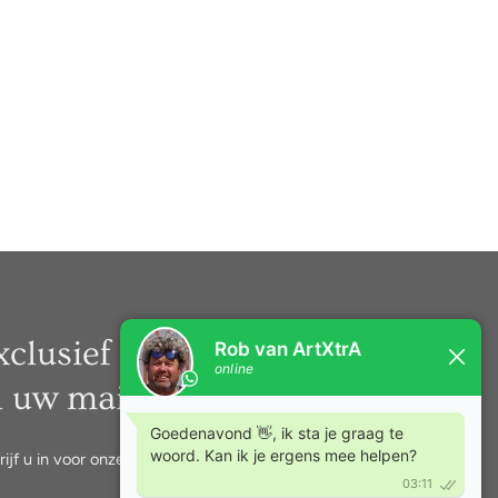
xclusief nieuws rechtstreeks
n uw mail.
rijf u in voor onze nieuwsbrief.