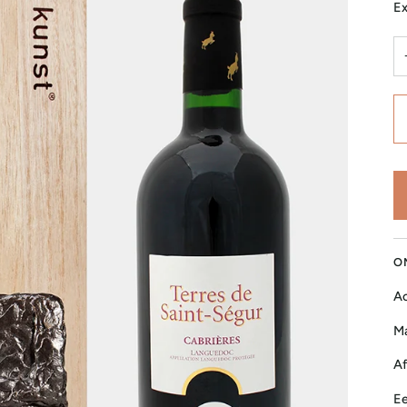
Ex
O
Ac
Ma
Af
Ee