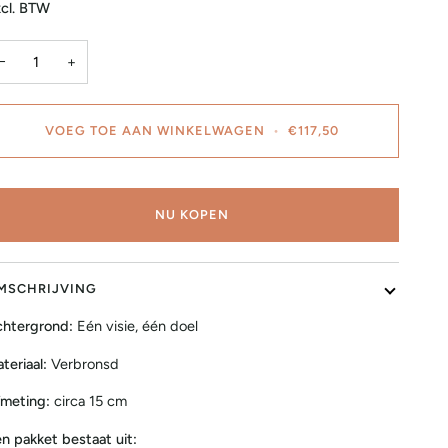
cl. BTW
−
+
VOEG TOE AAN WINKELWAGEN
•
€117,50
NU KOPEN
MSCHRIJVING
htergrond:
Eén visie, één doel
teriaal:
Verbronsd
meting:
circa 15 cm
n pakket bestaat uit: