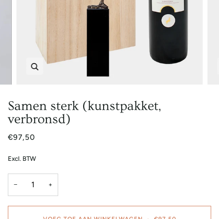
Zoem
Samen sterk (kunstpakket,
verbronsd)
€97,50
Excl. BTW
−
+
VOEG TOE AAN WINKELWAGEN
•
€97,50