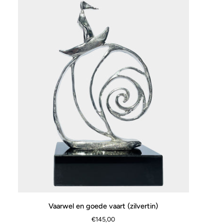
Vaarwel
Vaarwel en goede vaart (zilvertin)
SCHNELLANSICHT
en
€145,00