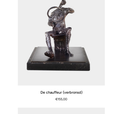
De
De chauffeur (verbronsd)
SCHNELLANSICHT
chauffeur
€155,00
(verbronsd)