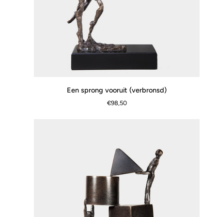
Een
Een sprong vooruit (verbronsd)
SCHNELLANSICHT
sprong
€98,50
vooruit
(verbronsd)