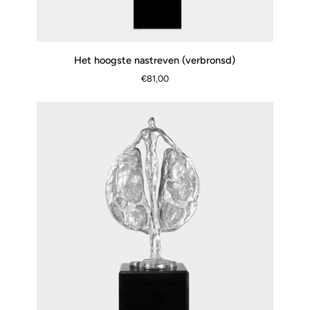
Het
Het hoogste nastreven (verbronsd)
SCHNELLANSICHT
hoogste
€81,00
nastreven
(verbronsd)