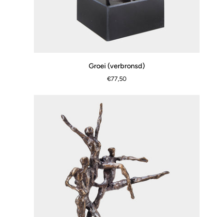
Groei
Groei (verbronsd)
SCHNELLANSICHT
(verbronsd)
€77,50