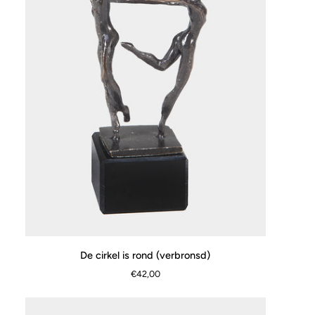
De
De cirkel is rond (verbronsd)
SCHNELLANSICHT
cirkel
€42,00
is
rond
(verbronsd)