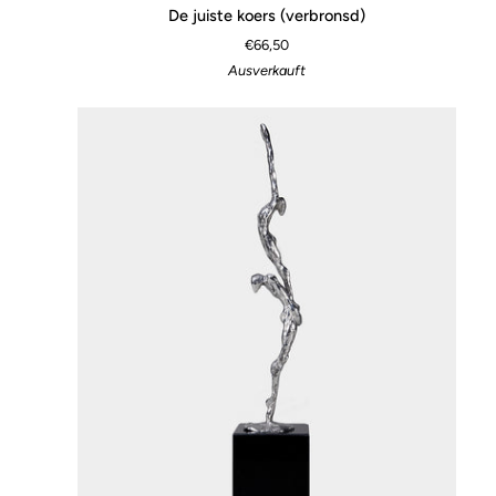
De
De juiste koers (verbronsd)
juiste
€66,50
koers
Ausverkauft
(verbronsd)