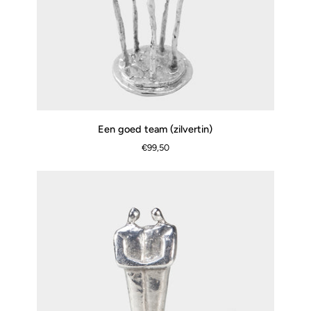
Een
Een goed team (zilvertin)
SCHNELLANSICHT
goed
€99,50
team
(zilvertin)