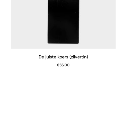
De
De juiste koers (zilvertin)
SCHNELLANSICHT
juiste
€56,00
koers
(zilvertin)