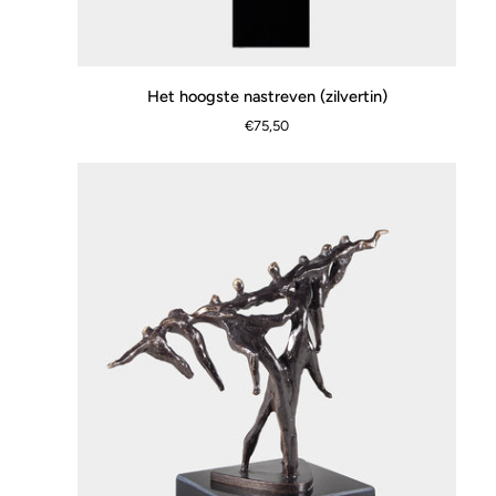
Het
Het hoogste nastreven (zilvertin)
SCHNELLANSICHT
hoogste
€75,50
nastreven
(zilvertin)