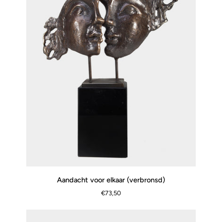
Aandacht
Aandacht voor elkaar (verbronsd)
SCHNELLANSICHT
voor
€73,50
elkaar
(verbronsd)