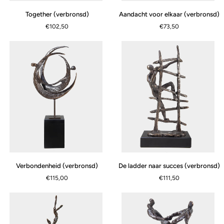
Together
Aandacht
Together (verbronsd)
Aandacht voor elkaar (verbronsd)
(verbronsd)
voor
€102,50
€73,50
elkaar
(verbronsd)
Verbondenheid
De
Verbondenheid (verbronsd)
De ladder naar succes (verbronsd)
(verbronsd)
ladder
€115,00
€111,50
naar
succes
(verbronsd)