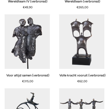
Wereldteam IV (verbronsd)
Wereldteam (verbronsd)
IV
(verbronsd)
€49,90
€265,00
(verbronsd)
Voor
Volle
Voor altijd samen (verbronsd)
Volle kracht vooruit (verbronsd)
altijd
kracht
€315,00
€62,00
samen
vooruit
(verbronsd)
(verbronsd)