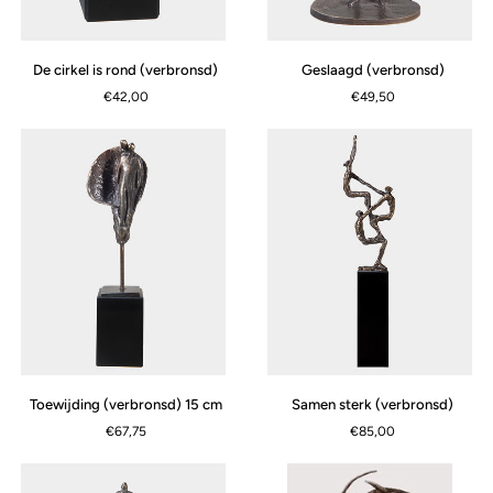
De
Geslaagd
De cirkel is rond (verbronsd)
Geslaagd (verbronsd)
cirkel
(verbronsd)
€42,00
€49,50
is
rond
(verbronsd)
Toewijding
Samen
Toewijding (verbronsd) 15 cm
Samen sterk (verbronsd)
(verbronsd)
sterk
€67,75
€85,00
15
(verbronsd)
cm