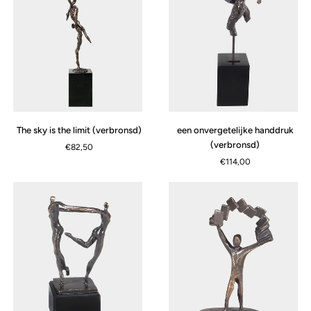
The
een
The sky is the limit (verbronsd)
een onvergetelijke handdruk
sky
onvergetelijke
(verbronsd)
€82,50
is
handdruk
€114,00
the
(verbronsd)
limit
(verbronsd)