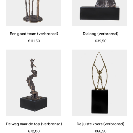
Een
Dialoog
Een goed team (verbronsd)
Dialoog (verbronsd)
goed
(verbronsd)
€111,50
€39,50
team
(verbronsd)
De
De
De weg naar de top (verbronsd)
De juiste koers (verbronsd)
weg
juiste
€72,00
€66,50