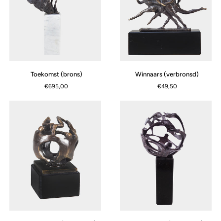
Toekomst
Winnaars
Toekomst (brons)
Winnaars (verbronsd)
(brons)
(verbronsd)
€695,00
€49,50
Wereldteam
Wereldteam