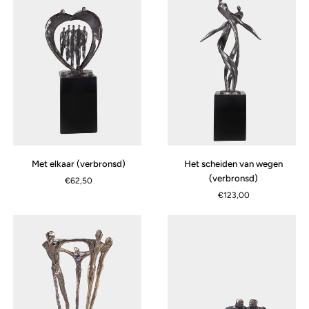
(verbronsd)
Met
Het
Met elkaar (verbronsd)
Het scheiden van wegen
elkaar
scheiden
(verbronsd)
€62,50
(verbronsd)
van
€123,00
wegen
(verbronsd)