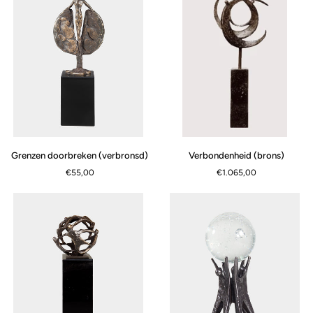
Verbondenheid
Grenzen
Verbondenheid (brons)
Grenzen doorbreken (verbronsd)
SCHNELLANSICHT
(brons)
doorbreken
€1.065,00
€55,00
(verbronsd)