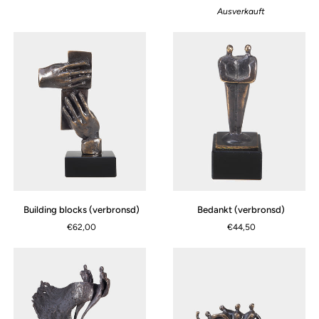
naar
koers
Ausverkauft
de
(verbronsd)
top
(verbronsd)
Building
Bedankt
Building blocks (verbronsd)
Bedankt (verbronsd)
blocks
(verbronsd)
€62,00
€44,50
(verbronsd)