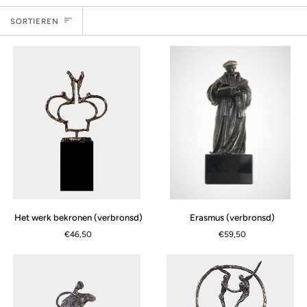
Sortieren
SORTIEREN
Erasmus
Het
Erasmus (verbronsd)
Het werk bekronen (verbronsd)
(verbronsd)
werk
€59,50
€46,50
bekronen
(verbronsd)