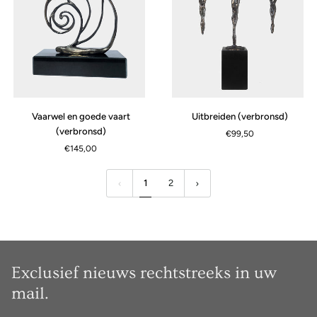
Vaarwel
Uitbreiden
Vaarwel en goede vaart
Uitbreiden (verbronsd)
en
(verbronsd)
(verbronsd)
€99,50
goede
€145,00
vaart
(verbronsd)
1
2
Exclusief nieuws rechtstreeks in uw
mail.