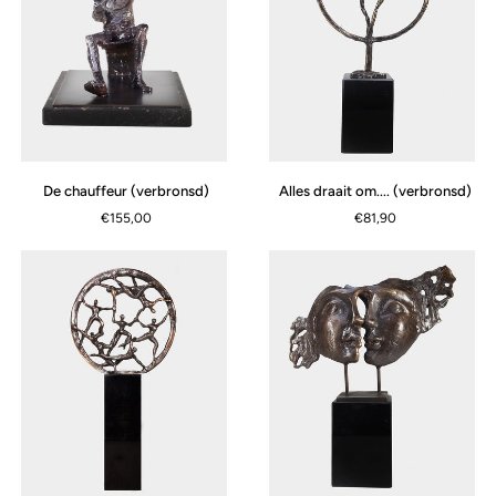
De
Alles
De chauffeur (verbronsd)
Alles draait om.... (verbronsd)
chauffeur
draait
€155,00
€81,90
(verbronsd)
om....
(verbronsd)