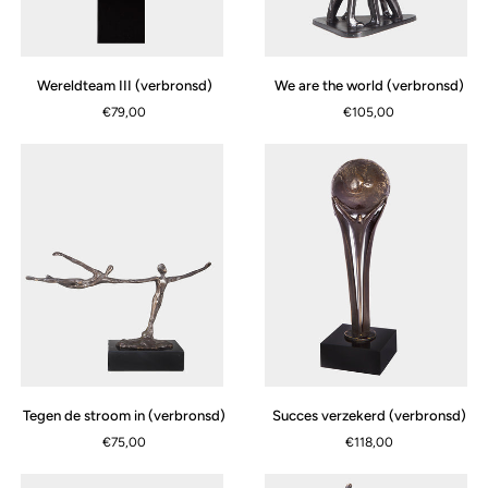
Wereldteam
We
Wereldteam III (verbronsd)
We are the world (verbronsd)
III
are
€79,00
€105,00
(verbronsd)
the
world
(verbronsd)
Tegen
Succes
Tegen de stroom in (verbronsd)
Succes verzekerd (verbronsd)
de
verzekerd
€75,00
€118,00
stroom
(verbronsd)
in