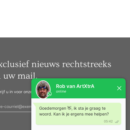
xclusief nieuws rechtstreeks
n uw mail.
rijf u in voor onze nieuwsbrief.