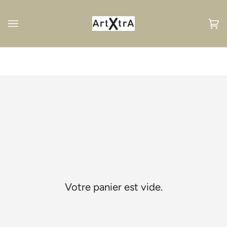
Passer
au
contenu
Pan
(0
Votre panier est vide.