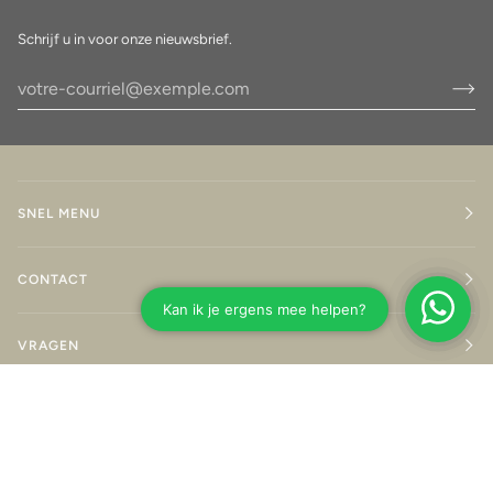
Schrijf u in voor onze nieuwsbrief.
SNEL MENU
CONTACT
VRAGEN
Langue
FRANÇAIS