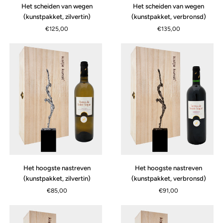
Het
Het
Het scheiden van wegen
Het scheiden van wegen
scheiden
scheiden
(kunstpakket, zilvertin)
(kunstpakket, verbronsd)
van
van
€125,00
€135,00
wegen
wegen
(kunstpakket,
(kunstpakket,
zilvertin)
verbronsd)
Het
Het
Het hoogste nastreven
Het hoogste nastreven
hoogste
hoogste
(kunstpakket, zilvertin)
(kunstpakket, verbronsd)
nastreven
nastreven
€85,00
€91,00
(kunstpakket,
(kunstpakket,
zilvertin)
verbronsd)