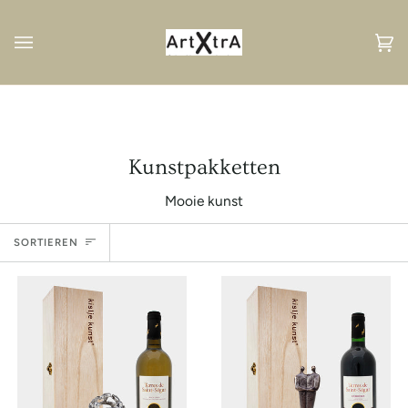
Direkt
zum
Inhalt
Ei
(0
Kunstpakketten
Mooie kunst
Sortieren
SORTIEREN