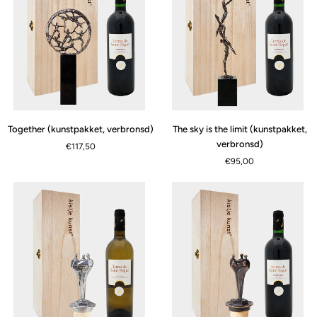
Together
The
Together (kunstpakket, verbronsd)
The sky is the limit (kunstpakket,
(kunstpakket,
sky
verbronsd)
€117,50
verbronsd)
is
€95,00
the
limit
(kunstpakket,
verbronsd)