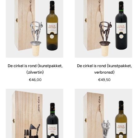
De
De
De cirkel is rond (kunstpakket,
De cirkel is rond (kunstpakket,
SCHNELLANSICHT
cirkel
cirkel
(zilvertin)
verbronsd)
is
is
€46,00
€49,50
rond
rond
(kunstpakket,
(kunstpakket,
(zilvertin)
verbronsd)