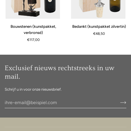
Bouwstenen
Bedankt
Bouwstenen (kunstpakket,
Bedankt (kunstpakket zilvertin)
(kunstpakket,
(kunstpakket
verbronsd)
€48,50
verbronsd)
zilvertin)
€117,00
Exclusief nieuws rechtstreeks in uw
mail.
Schrijf u in voor onze nieuwsbrief.