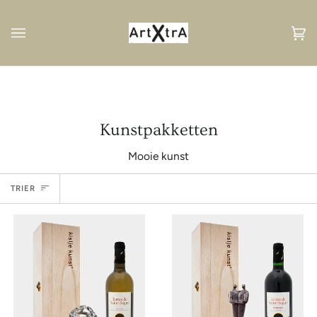
Passer
au
contenu
Pan
(0
Kunstpakketten
Mooie kunst
Trier
TRIER