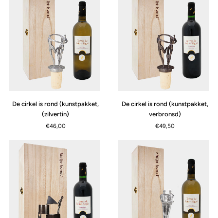
De
De
De cirkel is rond (kunstpakket,
De cirkel is rond (kunstpakket,
APERÇU RAPIDE
cirkel
cirkel
(zilvertin)
verbronsd)
is
is
€46,00
€49,50
rond
rond
(kunstpakket,
(kunstpakket,
(zilvertin)
verbronsd)