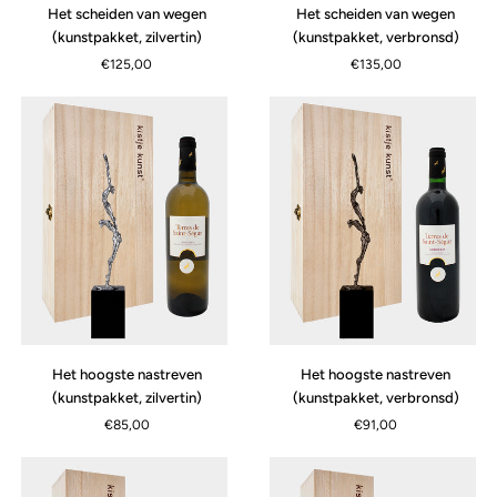
Het
Het
Het scheiden van wegen
Het scheiden van wegen
scheiden
scheiden
(kunstpakket, zilvertin)
(kunstpakket, verbronsd)
van
van
€125,00
€135,00
wegen
wegen
(kunstpakket,
(kunstpakket,
zilvertin)
verbronsd)
Het
Het
Het hoogste nastreven
Het hoogste nastreven
hoogste
hoogste
(kunstpakket, zilvertin)
(kunstpakket, verbronsd)
nastreven
nastreven
€85,00
€91,00
(kunstpakket,
(kunstpakket,
zilvertin)
verbronsd)