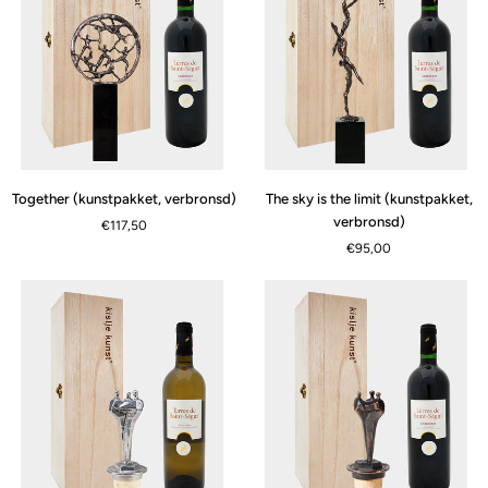
Together
The
Together (kunstpakket, verbronsd)
The sky is the limit (kunstpakket,
(kunstpakket,
sky
verbronsd)
€117,50
verbronsd)
is
€95,00
the
limit
(kunstpakket,
verbronsd)