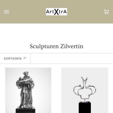
Direkt
zum
Inhalt
Ei
(0
Sculpturen Zilvertin
Sortieren
SORTIEREN