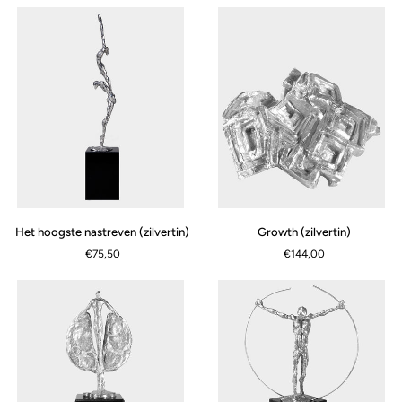
wegen
(zilvertin)
Het
Growth
Het hoogste nastreven (zilvertin)
Growth (zilvertin)
hoogste
(zilvertin)
€75,50
€144,00
nastreven
(zilvertin)