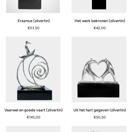
Erasmus
Het
Erasmus (zilvertin)
Het werk bekronen (zilvertin)
(zilvertin)
werk
€53,50
€42,00
bekronen
(zilvertin)
Vaarwel
Uit
Vaarwel en goede vaart (zilvertin)
Uit het hart gegeven (zilvertin)
en
het
€145,00
€50,50
goede
hart
vaart
gegeven