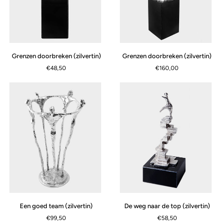
Grenzen
Grenzen
Grenzen doorbreken (zilvertin)
Grenzen doorbreken (zilvertin)
doorbreken
doorbreken
€48,50
€160,00
(zilvertin)
(zilvertin)
Een
De
Een goed team (zilvertin)
De weg naar de top (zilvertin)
goed
weg
€99,50
€58,50