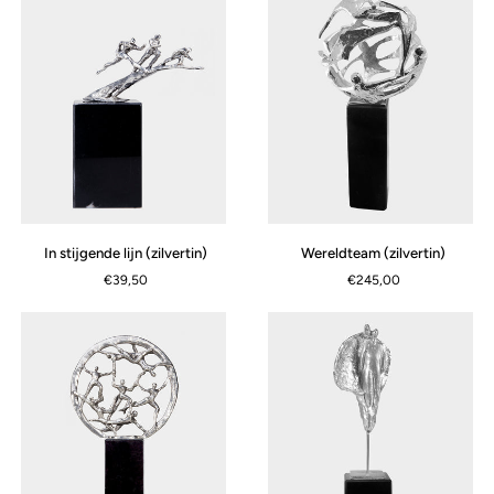
(zilvertin)
(zilvertin)
In
Wereldteam
In stijgende lijn (zilvertin)
Wereldteam (zilvertin)
stijgende
(zilvertin)
€39,50
€245,00
lijn
(zilvertin)