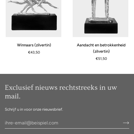
Winnaars
Aandacht
Winnaars (zilvertin)
Aandacht en betrokkenheid
(zilvertin)
en
(zilvertin)
€43,50
betrokkenheid
€51,50
(zilvertin)
Exclusief nieuws rechtstreeks in uw
mail.
Schrijf u in voor onze nieuwsbrief.