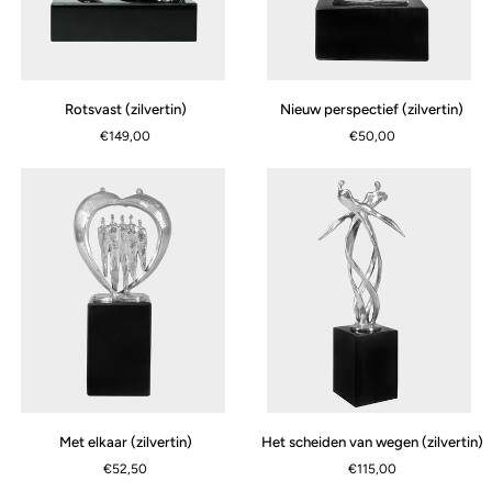
Rotsvast
Nieuw
Rotsvast (zilvertin)
Nieuw perspectief (zilvertin)
(zilvertin)
perspectief
€149,00
€50,00
(zilvertin)
Met
Het
Met elkaar (zilvertin)
Het scheiden van wegen (zilvertin)
elkaar
scheiden
€52,50
€115,00
(zilvertin)
van