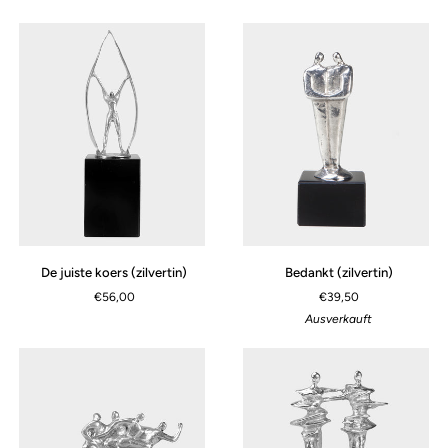
team
naar
(zilvertin)
de
top
(zilvertin)
De
Bedankt
De juiste koers (zilvertin)
Bedankt (zilvertin)
juiste
(zilvertin)
€56,00
€39,50
koers
Ausverkauft
(zilvertin)