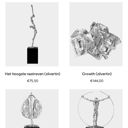
wegen
(zilvertin)
Het
Growth
Het hoogste nastreven (zilvertin)
Growth (zilvertin)
hoogste
(zilvertin)
€75,50
€144,00
nastreven
(zilvertin)