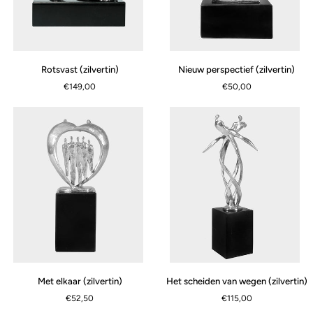
Rotsvast
Nieuw
Rotsvast (zilvertin)
Nieuw perspectief (zilvertin)
(zilvertin)
perspectief
€149,00
€50,00
(zilvertin)
Met
Het
Met elkaar (zilvertin)
Het scheiden van wegen (zilvertin)
elkaar
scheiden
€52,50
€115,00
(zilvertin)
van