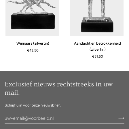
Winnaars
Aandacht
Winnaars (zilvertin)
Aandacht en betrokkenheid
(zilvertin)
en
(zilvertin)
€43,50
betrokkenheid
€51,50
(zilvertin)
Exclusief nieuws rechtstreeks in uw
mail.
Schrijf u in voor onze nieuwsbrief.