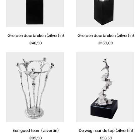
Grenzen
Grenzen
Grenzen doorbreken (zilvertin)
Grenzen doorbreken (zilvertin)
doorbreken
doorbreken
€48,50
€160,00
(zilvertin)
(zilvertin)
Een
De
Een goed team (zilvertin)
De weg naar de top (zilvertin)
goed
weg
€99,50
€58,50