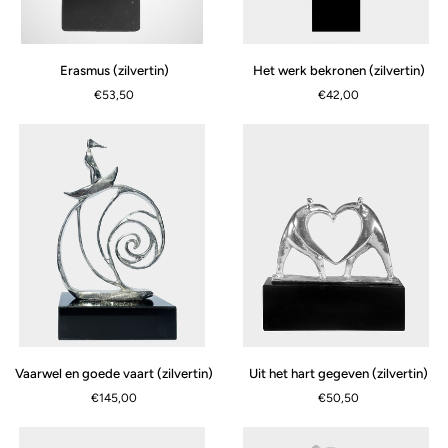
Erasmus
Het
Erasmus (zilvertin)
Het werk bekronen (zilvertin)
(zilvertin)
werk
€53,50
€42,00
bekronen
(zilvertin)
Vaarwel
Uit
Vaarwel en goede vaart (zilvertin)
Uit het hart gegeven (zilvertin)
en
het
€145,00
€50,50
goede
hart
vaart
gegeven