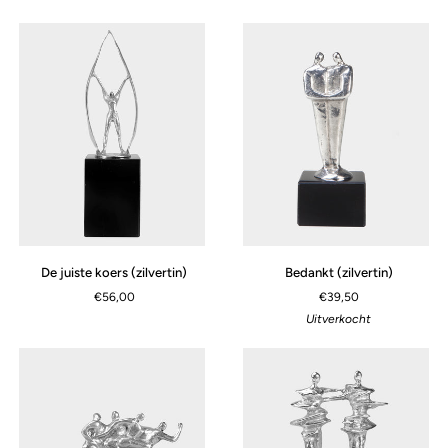
team
naar
(zilvertin)
de
top
(zilvertin)
De
Bedankt
De juiste koers (zilvertin)
Bedankt (zilvertin)
juiste
(zilvertin)
€56,00
€39,50
koers
Uitverkocht
(zilvertin)