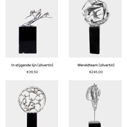
(zilvertin)
(zilvertin)
In
Wereldteam
In stijgende lijn (zilvertin)
Wereldteam (zilvertin)
stijgende
(zilvertin)
€39,50
€245,00
lijn
(zilvertin)