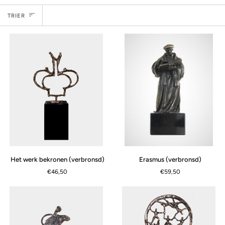
Trier
TRIER
Erasmus
Het
Erasmus (verbronsd)
Het werk bekronen (verbronsd)
(verbronsd)
werk
€59,50
€46,50
bekronen
(verbronsd)