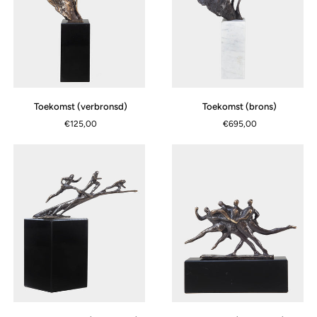
Toekomst
Toekomst
Toekomst (verbronsd)
Toekomst (brons)
(verbronsd)
(brons)
€125,00
€695,00
In
Winnaars