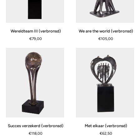
Wereldteam
We
Wereldteam III (verbronsd)
We are the world (verbronsd)
III
are
€79,00
€105,00
(verbronsd)
the
world
(verbronsd)
Succes
Met
Succes verzekerd (verbronsd)
Met elkaar (verbronsd)
verzekerd
elkaar
€118,00
€62,50
(verbronsd)
(verbronsd)