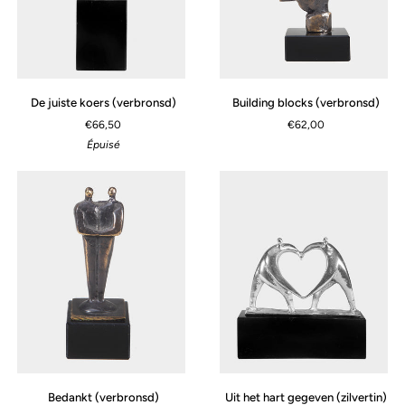
De
Building
De juiste koers (verbronsd)
Building blocks (verbronsd)
juiste
blocks
€66,50
€62,00
koers
(verbronsd)
Épuisé
(verbronsd)
Bedankt
Uit
Bedankt (verbronsd)
Uit het hart gegeven (zilvertin)