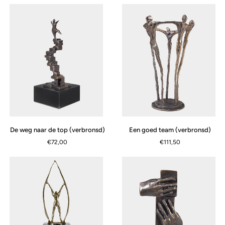
De
Een
De weg naar de top (verbronsd)
Een goed team (verbronsd)
weg
goed
€72,00
€111,50
naar
team
de
(verbronsd)
top
(verbronsd)