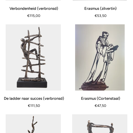
Erasmus
Verbondenheid
Erasmus (zilvertin)
Verbondenheid (verbronsd)
(zilvertin)
(verbronsd)
€53,50
€115,00
Erasmus
De
Erasmus (Cortenstaal)
De ladder naar succes (verbronsd)
APERÇU RAPIDE
(Cortenstaal)
ladder
€47,50
€111,50
naar
succes
(verbronsd)