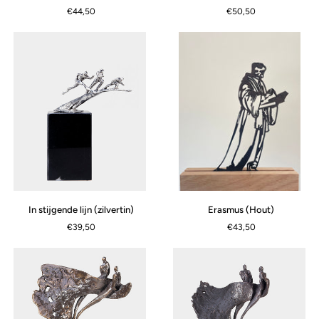
(verbronsd)
het
€44,50
€50,50
hart
gegeven
(zilvertin)
Erasmus
In
Erasmus (Hout)
In stijgende lijn (zilvertin)
APERÇU RAPIDE
(Hout)
stijgende
€43,50
€39,50
lijn
(zilvertin)