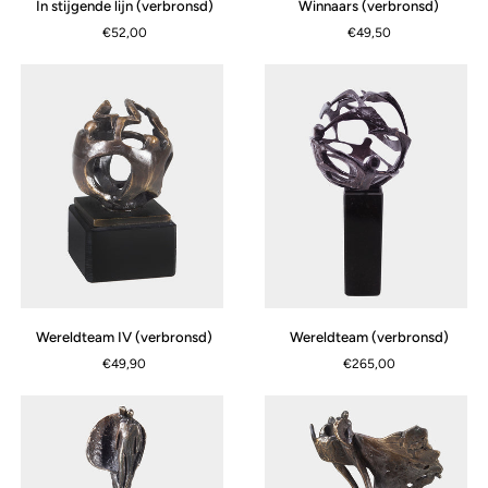
In stijgende lijn (verbronsd)
Winnaars (verbronsd)
stijgende
(verbronsd)
€52,00
€49,50
lijn
(verbronsd)
Wereldteam
Wereldteam
Wereldteam IV (verbronsd)
Wereldteam (verbronsd)
IV
(verbronsd)
€49,90
€265,00
(verbronsd)