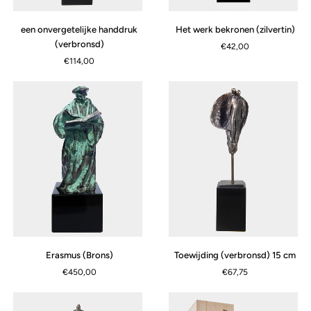
een
Het
een onvergetelijke handdruk
Het werk bekronen (zilvertin)
onvergetelijke
werk
(verbronsd)
€42,00
handdruk
bekronen
€114,00
(verbronsd)
(zilvertin)
Erasmus
Toewijding
Erasmus (Brons)
Toewijding (verbronsd) 15 cm
(Brons)
(verbronsd)
€450,00
€67,75
15
cm