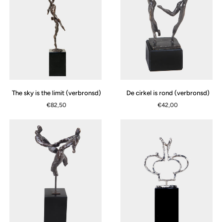
The
De
The sky is the limit (verbronsd)
De cirkel is rond (verbronsd)
sky
cirkel
€82,50
€42,00
is
is
the
rond
limit
(verbronsd)
(verbronsd)