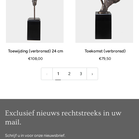
Toewijding
Toekomst
Toewijding (verbronsd) 24 cm
Toekomst (verbronsd)
(verbronsd)
(verbronsd)
€108,00
€79,50
24
cm
1
2
3
Exclusief nieuws rechtstreeks in uw
mail.
Schrijf u in voor onze nieuwsbrief.