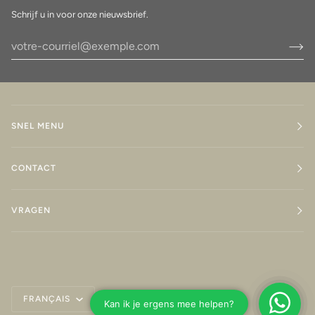
Schrijf u in voor onze nieuwsbrief.
SNEL MENU
CONTACT
VRAGEN
Langue
FRANÇAIS